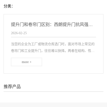
分类：
提升门和卷帘门区别：西朗提升门抗风强，保温好，多种提升方式
2026-02-25
当您的企业为工厂或物流仓库选门时，面对市场上常见的
卷帘门和工业提升门，往往难以抉择。两者在结构、性能
和适用场景上有着本质区别：卷帘门由多片帘片扣接而
more +
成，结构简单；而工业提升门则是整体发泡的门板结构，
性...
推荐产品