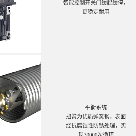
智能控制开关门缓起缓停，
更稳定耐用
平衡系统
扭簧为优质弹簧钢，表面
经抗腐蚀性防锈处理，实
现30000次循环