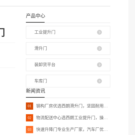
产品中心
门
工业提升门
滑升门
装卸货平台
车库门
新闻资讯
钢构厂房优选西朗滑升门，坚固耐用，安全省空间
01
物流配送中心选西朗工业提升门，操作便捷保温防盗
02
快速升降门专业生产厂家，汽车厂优选，速应频繁进出
03