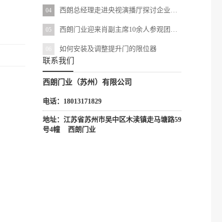
西朗总经理走进央视演播厅探讨企业崛起之路——《共谱民族品牌新篇章》
04
西朗门业迎来肖副主席10余人参观团，品牌化发展获高度评价
05
如何安装及调整提升门的限位器
06
联系我们
西朗门业（苏州）有限公司
电话：18013171829
地址：江苏省苏州市吴中区木渎镇走马塘路59
号4幢 西朗门业