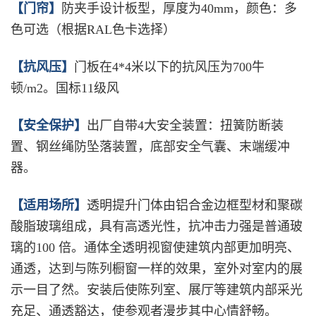
【门帘】
防夹手设计板型，厚度为40mm，颜色：多
色可选（根据RAL色卡选择）
【抗风压】
门板在4*4米以下的抗风压为700牛
顿/m2。国标11级风
【安全保护】
出厂自带4大安全装置：扭簧防断装
置、钢丝绳防坠落装置，底部安全气囊、末端缓冲
器。
【适用场所】
透明提升门体由铝合金边框型材和聚碳
酸脂玻璃组成，具有高透光性，抗冲击力强是普通玻
璃的100 倍。通体全透明视窗使建筑内部更加明亮、
通透，达到与陈列橱窗一样的效果，室外对室内的展
示一目了然。安装后使陈列室、展厅等建筑内部采光
充足、通透豁达，使参观者漫步其中心情舒畅。